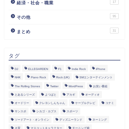
17
経済・社会・職業
95
その他
31
まとめ
タグ
DJ
ELLEGARDEN
F1
Indie Rock
iPhone
NHK
Piano Rock
Rock (UK)
SMエンターテインメント
The Rolling Stones
Twitter
WordPress
お笑い番組
とあるシリーズ
よつばと
アカギ
オーディオ
オードリー
クレヨンしんちゃん
ケーブルテレビ
コナミ
サンスポ
シカゴ・カブス
スポーツ
ソードアート・オンライン
ディズニーランド
ネーミング
ネ実
マスコットキャラクター
モーニング娘