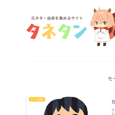
モ
ネット用語
投
投