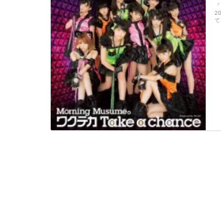
『
2
て