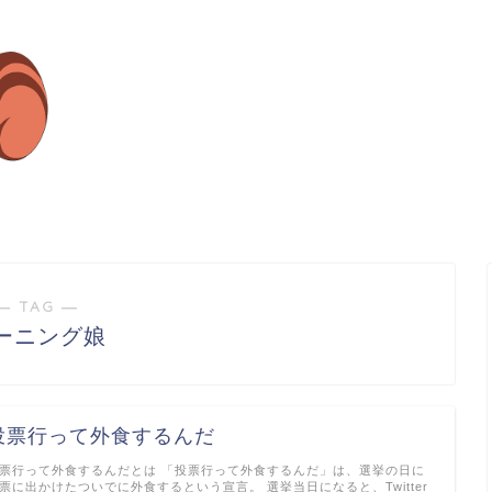
― TAG ―
ーニング娘
投票行って外食するんだ
票行って外食するんだとは 「投票行って外食するんだ」は、選挙の日に
票に出かけたついでに外食するという宣言。 選挙当日になると、Twitter