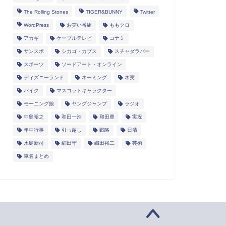
The Rolling Stones
TIGER&BUNNY
Twitter
WordPress
お笑い番組
ももクロ
アカギ
ケーブルテレビ
コナミ
サンスポ
シカゴ・カブス
スチャダラパー
スポーツ
ソードアート・オンライン
ディズニーランド
ネーミング
ネ実
バイク
マスコットキャラクター
モーニング娘
ヤングジャンプ
ラジオ
中島裕之
和田一浩
和田豊
実況
年中行事
引っ越し
戦略
日清
水島新司
細田守
織田裕二
芸術
車名まとめ