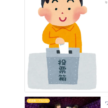
等
邦楽曲・アルバム
ワ