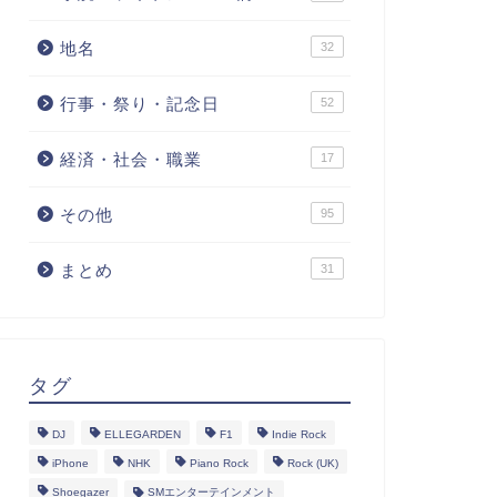
地名
32
行事・祭り・記念日
52
経済・社会・職業
17
その他
95
まとめ
31
タグ
DJ
ELLEGARDEN
F1
Indie Rock
iPhone
NHK
Piano Rock
Rock (UK)
Shoegazer
SMエンターテインメント