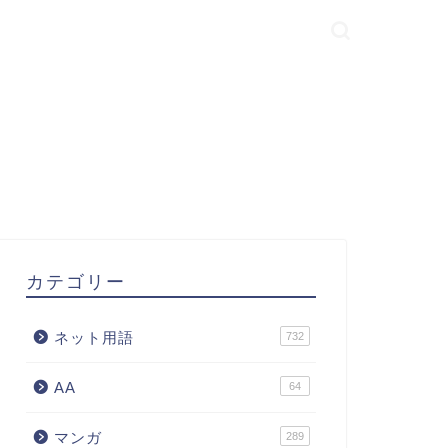
カテゴリー
ネット用語
732
AA
64
マンガ
289