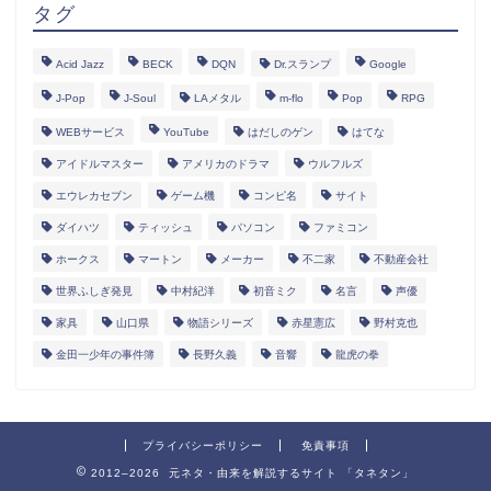
タグ
Acid Jazz
BECK
DQN
Dr.スランプ
Google
J-Pop
J-Soul
LAメタル
m-flo
Pop
RPG
WEBサービス
YouTube
はだしのゲン
はてな
アイドルマスター
アメリカのドラマ
ウルフルズ
エウレカセブン
ゲーム機
コンピ名
サイト
ダイハツ
ティッシュ
パソコン
ファミコン
ホークス
マートン
メーカー
不二家
不動産会社
世界ふしぎ発見
中村紀洋
初音ミク
名言
声優
家具
山口県
物語シリーズ
赤星憲広
野村克也
金田一少年の事件簿
長野久義
音響
龍虎の拳
プライバシーポリシー
免責事項
2012–2026 元ネタ・由来を解説するサイト 「タネタン」