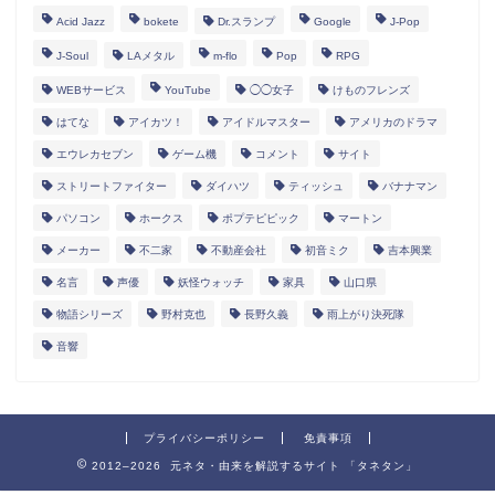
Acid Jazz
bokete
Dr.スランプ
Google
J-Pop
J-Soul
LAメタル
m-flo
Pop
RPG
WEBサービス
YouTube
◯◯女子
けものフレンズ
はてな
アイカツ！
アイドルマスター
アメリカのドラマ
エウレカセブン
ゲーム機
コメント
サイト
ストリートファイター
ダイハツ
ティッシュ
バナナマン
パソコン
ホークス
ポプテピピック
マートン
メーカー
不二家
不動産会社
初音ミク
吉本興業
名言
声優
妖怪ウォッチ
家具
山口県
物語シリーズ
野村克也
長野久義
雨上がり決死隊
音響
プライバシーポリシー
免責事項
2012–2026 元ネタ・由来を解説するサイト 「タネタン」