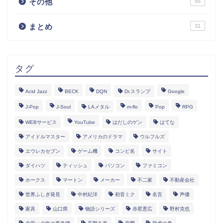
その他
95
まとめ
31
タグ
Acid Jazz
BECK
DQN
Dr.スランプ
Google
J-Pop
J-Soul
LAメタル
m-flo
Pop
RPG
WEBサービス
YouTube
はだしのゲン
はてな
アイドルマスター
アメリカのドラマ
ウルフルズ
エウレカセブン
ゲーム機
コンピ名
サイト
ダイハツ
ティッシュ
パソコン
ファミコン
ホークス
マートン
メーカー
不二家
不動産会社
世界ふしぎ発見
中村紀洋
初音ミク
名言
声優
家具
山口県
物語シリーズ
赤星憲広
野村克也