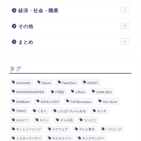
経済・社会・職業
17
その他
95
まとめ
31
タグ
Aerosmith
Dance
Fate/Zero
GACKT
HUNTERXHUNTER
IT用語
J-Rock
LUNA SEA
SoftBank
SOUL’d OUT
T.M.Revolution
The Verve
TOKIO
くるり
ふたば☆ちゃんねる
カシオ
カルビー
キリン
ギャル語
コンビニ
サンミュージック
スクウェア
テレビ東京
ハプニング
ミスタードーナツ
モビルスーツ
ヤングサンデー