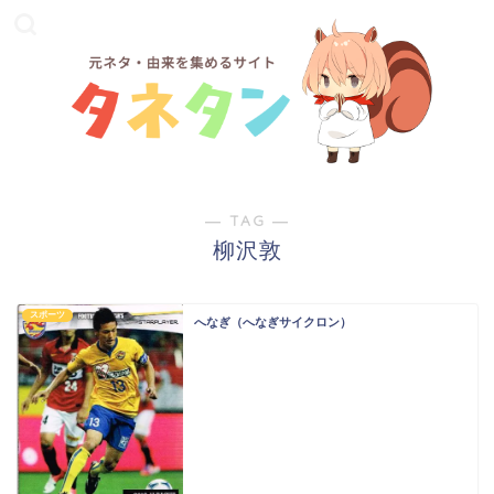
― TAG ―
柳沢敦
スポーツ
へなぎ（へなぎサイクロン）