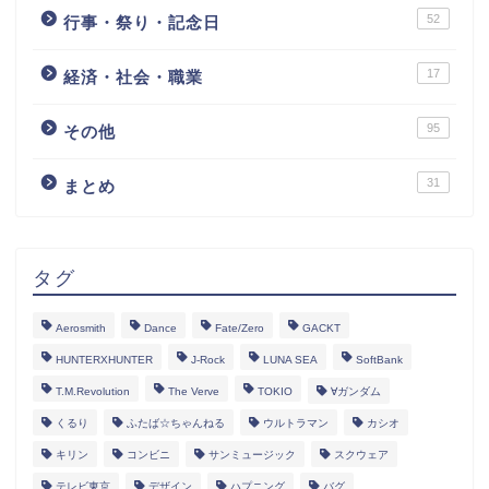
52
行事・祭り・記念日
17
経済・社会・職業
95
その他
31
まとめ
タグ
Aerosmith
Dance
Fate/Zero
GACKT
HUNTERXHUNTER
J-Rock
LUNA SEA
SoftBank
T.M.Revolution
The Verve
TOKIO
∀ガンダム
くるり
ふたば☆ちゃんねる
ウルトラマン
カシオ
キリン
コンビニ
サンミュージック
スクウェア
テレビ東京
デザイン
ハプニング
バグ