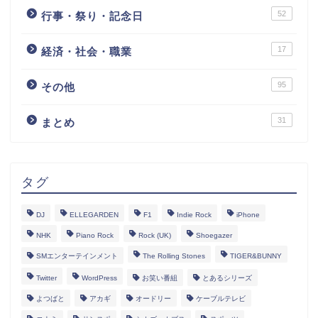
52
行事・祭り・記念日
17
経済・社会・職業
95
その他
31
まとめ
タグ
DJ
ELLEGARDEN
F1
Indie Rock
iPhone
NHK
Piano Rock
Rock (UK)
Shoegazer
SMエンターテインメント
The Rolling Stones
TIGER&BUNNY
Twitter
WordPress
お笑い番組
とあるシリーズ
よつばと
アカギ
オードリー
ケーブルテレビ