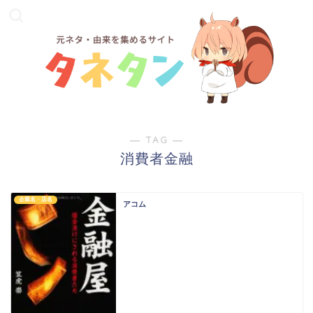
― TAG ―
消費者金融
企業名・店名
アコム