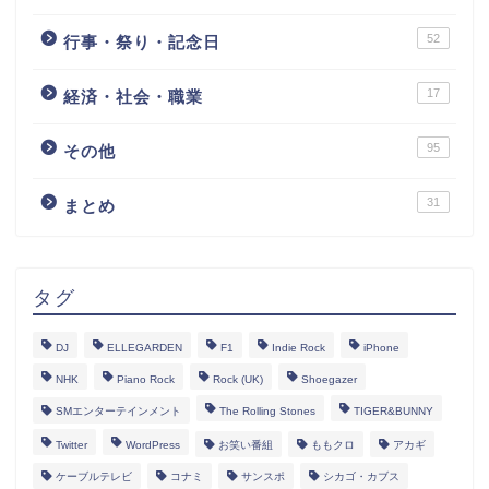
52
行事・祭り・記念日
17
経済・社会・職業
95
その他
31
まとめ
タグ
DJ
ELLEGARDEN
F1
Indie Rock
iPhone
NHK
Piano Rock
Rock (UK)
Shoegazer
SMエンターテインメント
The Rolling Stones
TIGER&BUNNY
Twitter
WordPress
お笑い番組
ももクロ
アカギ
ケーブルテレビ
コナミ
サンスポ
シカゴ・カブス