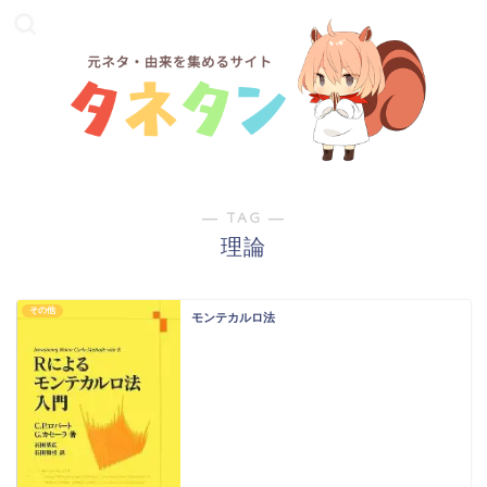
― TAG ―
理論
その他
モンテカルロ法