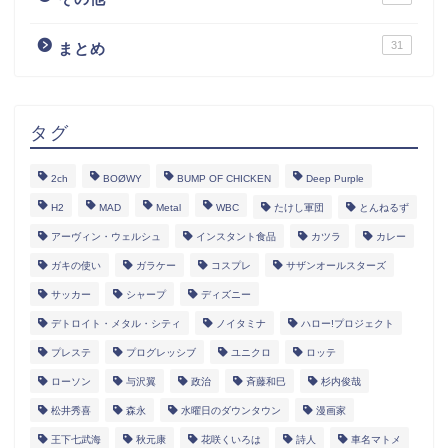
31
まとめ
タグ
2ch
BOØWY
BUMP OF CHICKEN
Deep Purple
H2
MAD
Metal
WBC
たけし軍団
とんねるず
アーヴィン・ウェルシュ
インスタント食品
カツラ
カレー
ガキの使い
ガラケー
コスプレ
サザンオールスターズ
サッカー
シャープ
ディズニー
デトロイト・メタル・シティ
ノイタミナ
ハロー!プロジェクト
プレステ
プログレッシブ
ユニクロ
ロッテ
ローソン
与沢翼
政治
斉藤和巳
杉内俊哉
松井秀喜
森永
水曜日のダウンタウン
漫画家
王下七武海
秋元康
花咲くいろは
詩人
車名マトメ