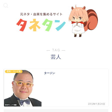
― TAG ―
芸人
芸名・コンビ名
タージン
2012年11月24日