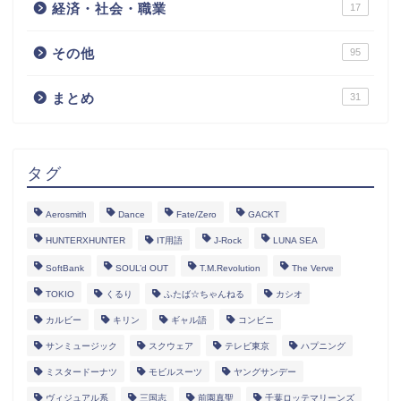
経済・社会・職業
17
その他
95
まとめ
31
タグ
Aerosmith
Dance
Fate/Zero
GACKT
HUNTERXHUNTER
IT用語
J-Rock
LUNA SEA
SoftBank
SOUL’d OUT
T.M.Revolution
The Verve
TOKIO
くるり
ふたば☆ちゃんねる
カシオ
カルビー
キリン
ギャル語
コンビニ
サンミュージック
スクウェア
テレビ東京
ハプニング
ミスタードーナツ
モビルスーツ
ヤングサンデー
ヴィジュアル系
三国志
前園真聖
千葉ロッテマリーンズ