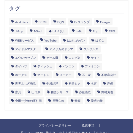
タグ
Acid Jazz
BECK
DQN
Dr.スランプ
Google
J-Pop
J-Soul
LAメタル
m-flo
Pop
RPG
WEBサービス
YouTube
はだしのゲン
はてな
アイドルマスター
アメリカのドラマ
ウルフルズ
エウレカセブン
ゲーム機
コンピ名
サイト
ダイハツ
ティッシュ
パソコン
ファミコン
ホークス
マートン
メーカー
不二家
不動産会社
世界ふしぎ発見
中村紀洋
初音ミク
名言
声優
家具
山口県
物語シリーズ
赤星憲広
野村克也
金田一少年の事件簿
長野久義
音響
龍虎の拳
プライバシーポリシー
免責事項
2012–2026 元ネタ・由来を解説するサイト 「タネタン」