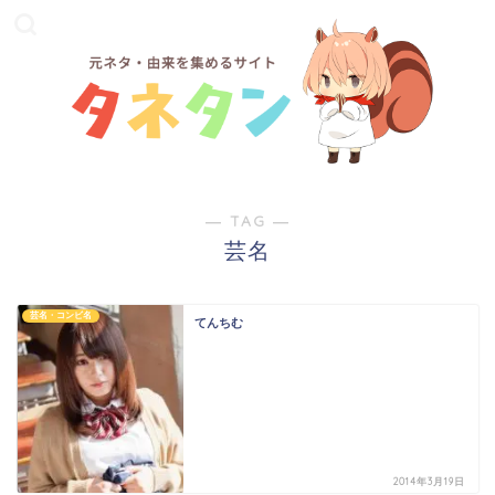
― TAG ―
芸名
芸名・コンビ名
てんちむ
2014年3月19日