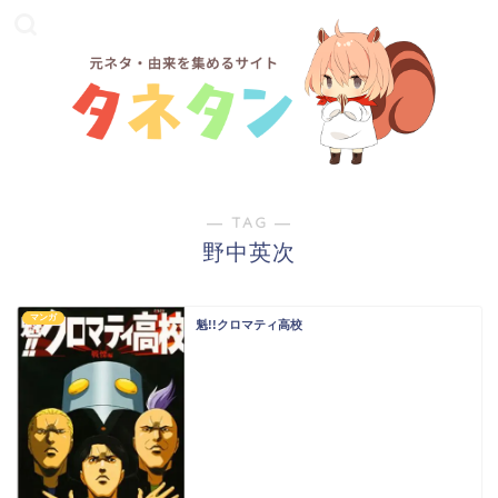
― TAG ―
野中英次
マンガ
魁!!クロマティ高校