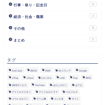
52
行事・祭り・記念日
17
経済・社会・職業
95
その他
31
まとめ
タグ
Acid Jazz
BECK
DQN
Dr.スランプ
Google
J-Pop
J-Soul
LAメタル
m-flo
Pop
RPG
WEBサービス
YouTube
はだしのゲン
はてな
アイドルマスター
アメリカのドラマ
ウルフルズ
エウレカセブン
ゲーム機
コンピ名
サイト