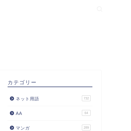
カテゴリー
ネット用語
732
AA
64
マンガ
289