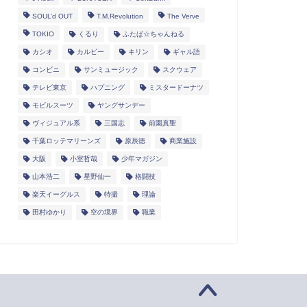
SOUL’d OUT
T.M.Revolution
The Verve
TOKIO
くるり
ふたば☆ちゃんねる
カシオ
カルビー
キリン
ギャル語
コンビニ
サンミュージック
スクウェア
テレビ東京
ハプニング
ミスタードーナツ
モビルスーツ
ヤングサンデー
ヴィジュアル系
三国志
前園真聖
千葉ロッテマリーンズ
原辰徳
商業施設
大阪
小室哲哉
少年マガジン
山本浩二
星野仙一
格闘技
楽天イーグルス
特撮
理論
田村ゆかり
空の境界
職業