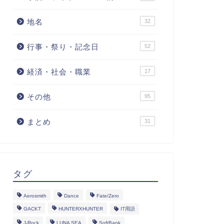
地名
32
行事・祭り・記念日
52
経済・社会・職業
17
その他
95
まとめ
31
タグ
Aerosmith
Dance
Fate/Zero
GACKT
HUNTERXHUNTER
IT用語
J-Rock
LUNA SEA
SoftBank