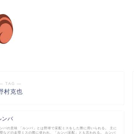
― TAG ―
野村克也
ルンバ
ンバの意味 「ルンバ」とは野球で采配ミスをした際に用いられる。 主に
塁などの走塁ミスの際に使われ、「ルンバ采配」とも言われる。 ルンバ