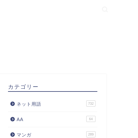
カテゴリー
ネット用語
732
AA
64
マンガ
289