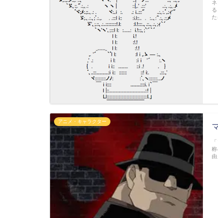
ネ
る
た
アニメ・キャラクター
「
称
由