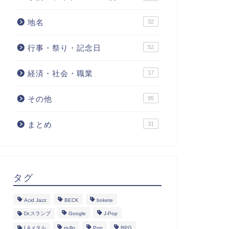
地名
32
行事・祭り・記念日
52
経済・社会・職業
17
その他
95
まとめ
31
タグ
Acid Jazz
BECK
bokete
Dr.スランプ
Google
J-Pop
LAメタル
m-flo
Pop
RPG