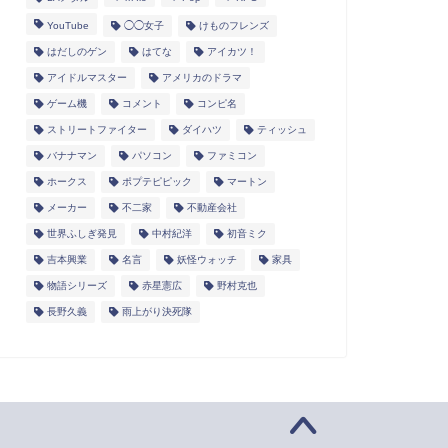
YouTube
◯◯女子
けものフレンズ
はだしのゲン
はてな
アイカツ！
アイドルマスター
アメリカのドラマ
ゲーム機
コメント
コンピ名
ストリートファイター
ダイハツ
ティッシュ
バナナマン
パソコン
ファミコン
ホークス
ポプテピピック
マートン
メーカー
不二家
不動産会社
世界ふしぎ発見
中村紀洋
初音ミク
吉本興業
名言
妖怪ウォッチ
家具
物語シリーズ
赤星憲広
野村克也
長野久義
雨上がり決死隊