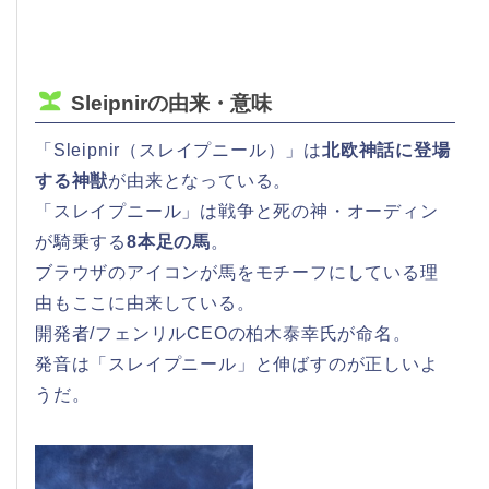
Sleipnirの由来・意味
「Sleipnir（スレイプニール）」は
北欧神話に登場
する神獣
が由来となっている。
「スレイプニール」は戦争と死の神・オーディン
が騎乗する
8本足の馬
。
ブラウザのアイコンが馬をモチーフにしている理
由もここに由来している。
開発者/フェンリルCEOの柏木泰幸氏が命名。
発音は「スレイプニール」と伸ばすのが正しいよ
うだ。