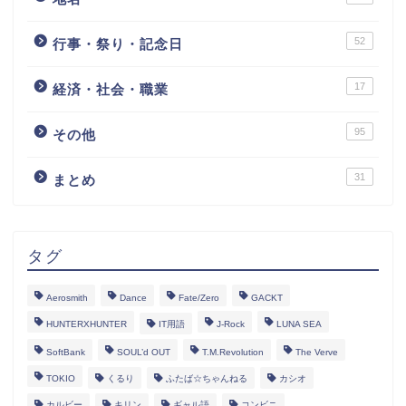
52
行事・祭り・記念日
17
経済・社会・職業
95
その他
31
まとめ
タグ
Aerosmith
Dance
Fate/Zero
GACKT
HUNTERXHUNTER
IT用語
J-Rock
LUNA SEA
SoftBank
SOUL’d OUT
T.M.Revolution
The Verve
TOKIO
くるり
ふたば☆ちゃんねる
カシオ
カルビー
キリン
ギャル語
コンビニ