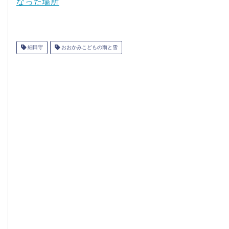
なった場所
細田守
おおかみこどもの雨と雪