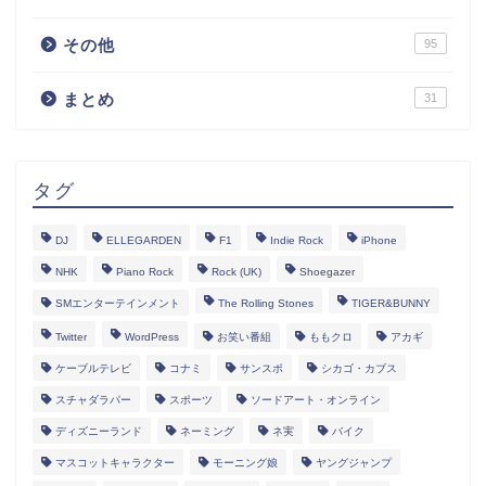
その他
95
まとめ
31
タグ
DJ
ELLEGARDEN
F1
Indie Rock
iPhone
NHK
Piano Rock
Rock (UK)
Shoegazer
SMエンターテインメント
The Rolling Stones
TIGER&BUNNY
Twitter
WordPress
お笑い番組
ももクロ
アカギ
ケーブルテレビ
コナミ
サンスポ
シカゴ・カブス
スチャダラパー
スポーツ
ソードアート・オンライン
ディズニーランド
ネーミング
ネ実
バイク
マスコットキャラクター
モーニング娘
ヤングジャンプ