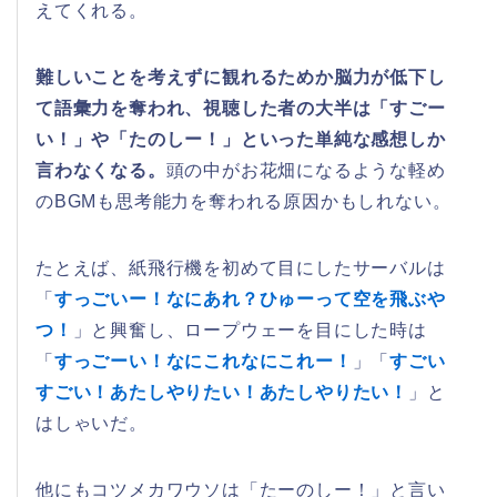
えてくれる。
難しいことを考えずに観れるためか脳力が低下し
て語彙力を奪われ、視聴した者の大半は「すごー
い！」や「たのしー！」といった単純な感想しか
言わなくなる。
頭の中がお花畑になるような軽め
のBGMも思考能力を奪われる原因かもしれない。
たとえば、紙飛行機を初めて目にしたサーバルは
「
すっごいー！なにあれ？ひゅーって空を飛ぶや
つ！
」と興奮し、ロープウェーを目にした時は
「
すっごーい！なにこれなにこれー！
」「
すごい
すごい！あたしやりたい！あたしやりたい！
」と
はしゃいだ。
他にもコツメカワウソは「たーのしー！」と言い