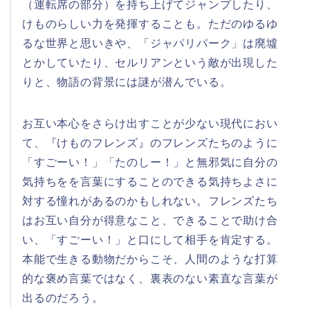
（運転席の部分）を持ち上げてジャンプしたり、
けものらしい力を発揮することも。ただのゆるゆ
るな世界と思いきや、「ジャパリパーク」は廃墟
とかしていたり、セルリアンという敵が出現した
りと、物語の背景には謎が潜んでいる。
お互い本心をさらけ出すことが少ない現代におい
て、『けものフレンズ』のフレンズたちのように
「すごーい！」「たのしー！」と無邪気に自分の
気持ちをを言葉にすることのできる気持ちよさに
対する憧れがあるのかもしれない。フレンズたち
はお互い自分が得意なこと、できることで助け合
い、「すごーい！」と口にして相手を肯定する。
本能で生きる動物だからこそ、人間のような打算
的な褒め言葉ではなく、裏表のない素直な言葉が
出るのだろう。