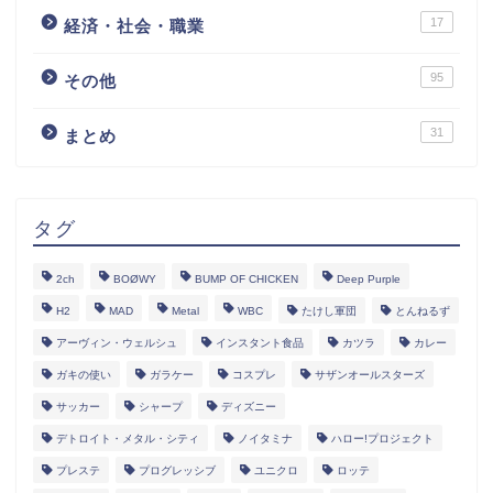
17
経済・社会・職業
95
その他
31
まとめ
タグ
2ch
BOØWY
BUMP OF CHICKEN
Deep Purple
H2
MAD
Metal
WBC
たけし軍団
とんねるず
アーヴィン・ウェルシュ
インスタント食品
カツラ
カレー
ガキの使い
ガラケー
コスプレ
サザンオールスターズ
サッカー
シャープ
ディズニー
デトロイト・メタル・シティ
ノイタミナ
ハロー!プロジェクト
プレステ
プログレッシブ
ユニクロ
ロッテ