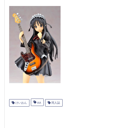
けいおん
AA
同人誌