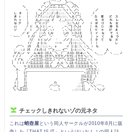
チェックしきれないゾの元ネタ
これは
蛸壺屋
という同人サークルが2010年8月に販
売した『THAT IS IT』というけいおん！の同人誌