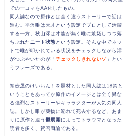
での一コマをAA化したもの。
同人誌なので原作とは全く違うストーリーで話は
進む。平沢唯は天才という設定でプロとして活躍
する一方、秋山澪は才能が無く唯に嫉妬しつつ落
ちぶれた
ニート状態
という設定。そんな中でネッ
トで唯が叩かれている状況をチェックしながら澪
がつぶやいたのが「
チェックしきれないゾ
」とい
うフレーズである。
蛸壺屋のけいおん！を題材とした同人誌は18禁と
いうこともあってか原作のイメージとは全く異な
る強烈なストーリーやキャラクターが人気の同人
誌。しかし唯が薬物に溺れて死去するなど、あま
りに原作と違う
鬱展開
によってトラウマとなった
読者も多く、賛否両論である。