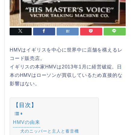
HMVはイギリスを中心に世界中に店舗を構えるレ
コード販売店。
イギリスの本家HMVは2013年1月に経営破綻。日
本のHMVはローソンが買収しているため直接的な
影響はない。
【目次】
HMVの由来
犬のニッパーと主人と蓄音機