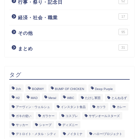
52
行事・祭り・記念日
17
経済・社会・職業
95
その他
31
まとめ
タグ
2ch
BOØWY
BUMP OF CHICKEN
Deep Purple
H2
MAD
Metal
WBC
たけし軍団
とんねるず
アーヴィン・ウェルシュ
インスタント食品
カツラ
カレー
ガキの使い
ガラケー
コスプレ
サザンオールスターズ
サッカー
シャープ
ディズニー
デトロイト・メタル・シティ
ノイタミナ
ハロー!プロジェクト