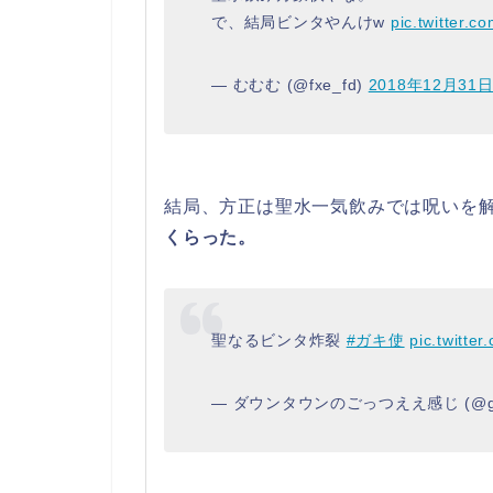
で、結局ビンタやんけw
pic.twitter.
— むむむ (@fxe_fd)
2018年12月31
結局、方正は聖水一気飲みでは呪いを
くらった。
聖なるビンタ炸裂
#ガキ使
pic.twitte
— ダウンタウンのごっつええ感じ (@g1