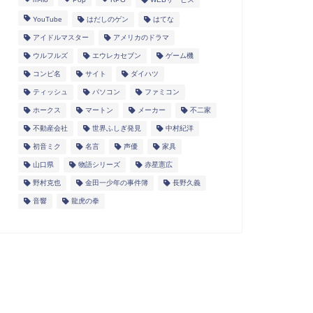
YouTube
はだしのゲン
はてな
アイドルマスター
アメリカのドラマ
ウルフルズ
エウレカセブン
ゲーム機
コンピ名
サイト
ダイハツ
ティッシュ
パソコン
ファミコン
ホークス
マートン
メーカー
不二家
不動産会社
世界ふしぎ発見
中村紀洋
初音ミク
名言
声優
家具
山口県
物語シリーズ
赤星憲広
野村克也
金田一少年の事件簿
長野久義
音響
龍虎の拳