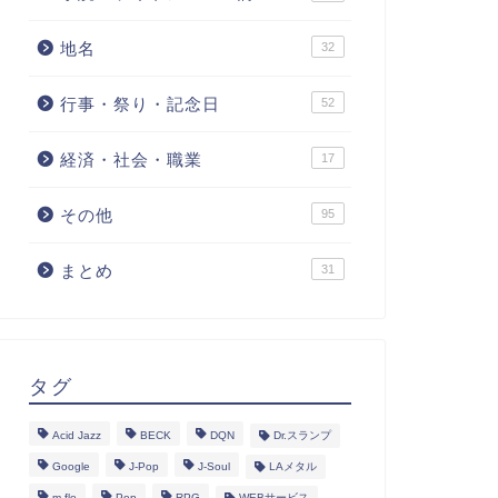
地名
32
行事・祭り・記念日
52
経済・社会・職業
17
その他
95
まとめ
31
タグ
Acid Jazz
BECK
DQN
Dr.スランプ
Google
J-Pop
J-Soul
LAメタル
m-flo
Pop
RPG
WEBサービス