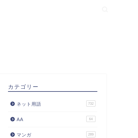
カテゴリー
ネット用語
732
AA
64
マンガ
289