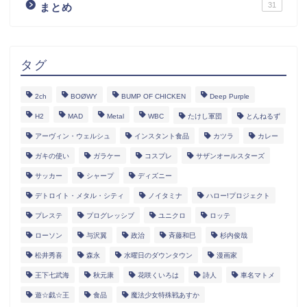
31
まとめ
タグ
2ch
BOØWY
BUMP OF CHICKEN
Deep Purple
H2
MAD
Metal
WBC
たけし軍団
とんねるず
アーヴィン・ウェルシュ
インスタント食品
カツラ
カレー
ガキの使い
ガラケー
コスプレ
サザンオールスターズ
サッカー
シャープ
ディズニー
デトロイト・メタル・シティ
ノイタミナ
ハロー!プロジェクト
プレステ
プログレッシブ
ユニクロ
ロッテ
ローソン
与沢翼
政治
斉藤和巳
杉内俊哉
松井秀喜
森永
水曜日のダウンタウン
漫画家
王下七武海
秋元康
花咲くいろは
詩人
車名マトメ
遊☆戯☆王
食品
魔法少女特殊戦あすか