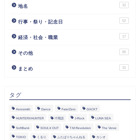
32
地名
52
行事・祭り・記念日
17
経済・社会・職業
95
その他
31
まとめ
タグ
Aerosmith
Dance
Fate/Zero
GACKT
HUNTERXHUNTER
IT用語
J-Rock
LUNA SEA
SoftBank
SOUL’d OUT
T.M.Revolution
The Verve
TOKIO
くるり
ふたば☆ちゃんねる
カシオ