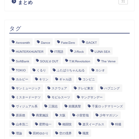
31
まとめ
タグ
Aerosmith
Dance
Fate/Zero
GACKT
HUNTERXHUNTER
IT用語
J-Rock
LUNA SEA
SoftBank
SOUL’d OUT
T.M.Revolution
The Verve
TOKIO
くるり
ふたば☆ちゃんねる
カシオ
カルビー
キリン
ギャル語
コンビニ
サンミュージック
スクウェア
テレビ東京
ハプニング
ミスタードーナツ
モビルスーツ
ヤングサンデー
ヴィジュアル系
三国志
前園真聖
千葉ロッテマリーンズ
原辰徳
商業施設
大阪
小室哲哉
少年マガジン
山本浩二
星野仙一
格闘技
楽天イーグルス
特撮
理論
田村ゆかり
空の境界
職業