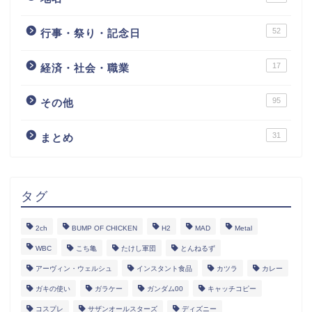
52
行事・祭り・記念日
17
経済・社会・職業
95
その他
31
まとめ
タグ
2ch
BUMP OF CHICKEN
H2
MAD
Metal
WBC
こち亀
たけし軍団
とんねるず
アーヴィン・ウェルシュ
インスタント食品
カツラ
カレー
ガキの使い
ガラケー
ガンダム00
キャッチコピー
コスプレ
サザンオールスターズ
ディズニー