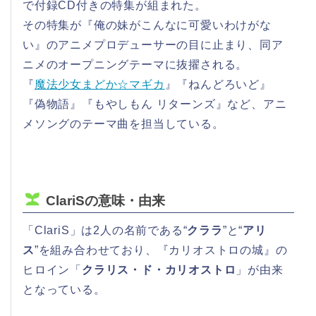
で付録CD付きの特集が組まれた。
その特集が『俺の妹がこんなに可愛いわけがな
い』のアニメプロデューサーの目に止まり、同ア
ニメのオープニングテーマに抜擢される。
『
魔法少女まどか☆マギカ
』『ねんどろいど』
『偽物語』『もやしもん リターンズ』など、アニ
メソングのテーマ曲を担当している。
ClariSの意味・由来
「ClariS」は2人の名前である“
クララ
”と“
アリ
ス
”を組み合わせており、『カリオストロの城』の
ヒロイン「
クラリス・ド・カリオストロ
」が由来
となっている。