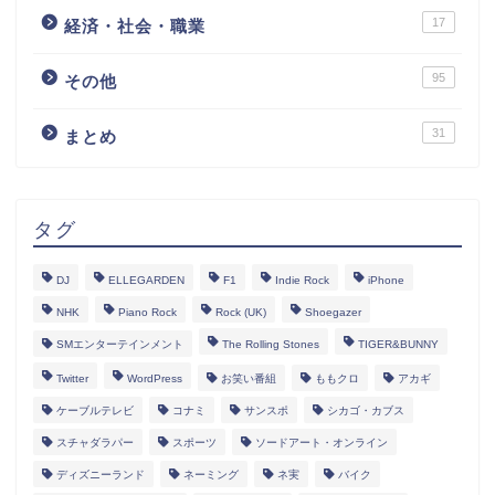
17
経済・社会・職業
95
その他
31
まとめ
タグ
DJ
ELLEGARDEN
F1
Indie Rock
iPhone
NHK
Piano Rock
Rock (UK)
Shoegazer
SMエンターテインメント
The Rolling Stones
TIGER&BUNNY
Twitter
WordPress
お笑い番組
ももクロ
アカギ
ケーブルテレビ
コナミ
サンスポ
シカゴ・カブス
スチャダラパー
スポーツ
ソードアート・オンライン
ディズニーランド
ネーミング
ネ実
バイク