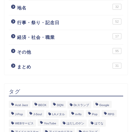
32
地名
52
行事・祭り・記念日
17
経済・社会・職業
95
その他
31
まとめ
タグ
Acid Jazz
BECK
DQN
Dr.スランプ
Google
J-Pop
J-Soul
LAメタル
m-flo
Pop
RPG
WEBサービス
YouTube
はだしのゲン
はてな
アイドルマスター
アメリカのドラマ
ウルフルズ