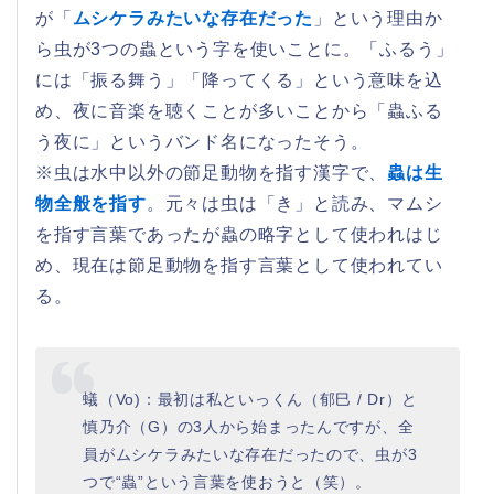
が「
ムシケラみたいな存在だった
」という理由か
ら虫が3つの蟲という字を使いことに。「ふるう」
には「振る舞う」「降ってくる」という意味を込
め、夜に音楽を聴くことが多いことから「蟲ふる
う夜に」というバンド名になったそう。
※虫は水中以外の節足動物を指す漢字で、
蟲は生
物全般を指す
。元々は虫は「き」と読み、マムシ
を指す言葉であったが蟲の略字として使われはじ
め、現在は節足動物を指す言葉として使われてい
る。
蟻（Vo)：最初は私といっくん（郁巳 / Dr）と
慎乃介（G）の3人から始まったんですが、全
員がムシケラみたいな存在だったので、虫が3
つで“蟲”という言葉を使おうと（笑）。