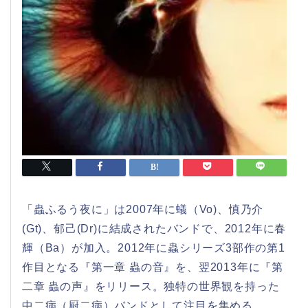
「蟲ふるう夜に」は2007年に蟻（Vo)、慎乃介
(Gt)、郁己(Dr)に結成されたバンドで、2012年に春
輝（Ba）が加入。2012年に蟲シリーズ3部作の第1
作目となる『第一章 蟲の音』を、翌2013年に『第
二章 蟲の声』をリリース。独特の世界観を持った
中二病（厨二病）バンドとして注目を集める。