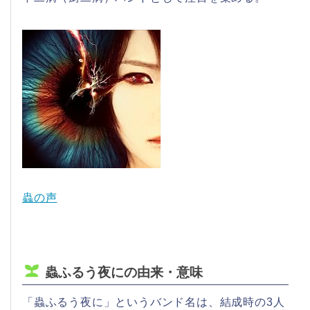
蟲の声
蟲ふるう夜にの由来・意味
「蟲ふるう夜に」というバンド名は、結成時の3人