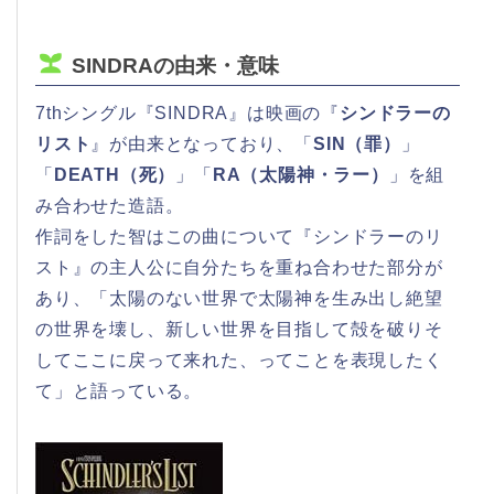
SINDRAの由来・意味
7thシングル『SINDRA』は映画の『
シンドラーの
リスト
』が由来となっており、「
SIN（罪）
」
「
DEATH（死）
」「
RA（太陽神・ラー）
」を組
み合わせた造語。
作詞をした智はこの曲について『シンドラーのリ
スト』の主人公に自分たちを重ね合わせた部分が
あり、「太陽のない世界で太陽神を生み出し絶望
の世界を壊し、新しい世界を目指して殻を破りそ
してここに戻って来れた、ってことを表現したく
て」と語っている。