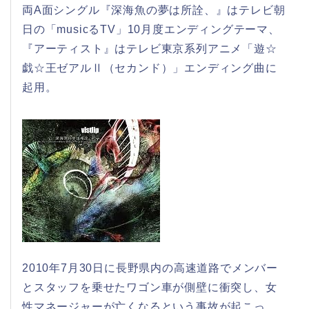
両A面シングル『深海魚の夢は所詮、』はテレビ朝
日の「musicるTV」10月度エンディングテーマ、
『アーティスト』はテレビ東京系列アニメ「遊☆
戯☆王ゼアルⅡ（セカンド）」エンディング曲に
起用。
2010年7月30日に長野県内の高速道路でメンバー
とスタッフを乗せたワゴン車が側壁に衝突し、女
性マネージャーが亡くなるという事故が起こっ