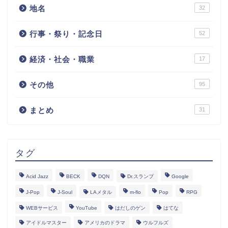
地名
32
行事・祭り・記念日
52
経済・社会・職業
17
その他
95
まとめ
31
タグ
Acid Jazz
BECK
DQN
Dr.スランプ
Google
J-Pop
J-Soul
LAメタル
m-flo
Pop
RPG
WEBサービス
YouTube
はだしのゲン
はてな
アイドルマスター
アメリカのドラマ
ウルフルズ