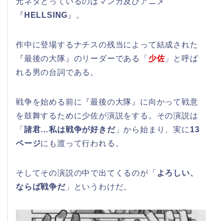
元ネタとっているのはマンガ及びアニメ
『
HELLSING
』。
作中に登場するナチスの残当によって結成された
『最後の大隊』のリーダーである「
少佐
」と呼ば
れる男の台詞である。
戦争を始める前に『最後の大隊』に向かって戦意
を鼓舞するために少佐が演説をする。その演説は
「
諸君…私は戦争が好きだ
」から始まり、実に
13
ページ
にも渡って行われる。
そしてその演説の中で出てくるのが「
よろしい、
ならば戦争だ
」というわけだ。