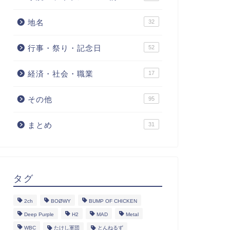
地名
32
行事・祭り・記念日
52
経済・社会・職業
17
その他
95
まとめ
31
タグ
2ch
BOØWY
BUMP OF CHICKEN
Deep Purple
H2
MAD
Metal
WBC
たけし軍団
とんねるず