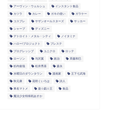
アーヴィン・ウェルシュ
インスタント食品
カツラ
カレー
ガキの使い
ガラケー
コスプレ
サザンオールスターズ
サッカー
シャープ
ディズニー
デトロイト・メタル・シティ
ノイタミナ
ハロー!プロジェクト
プレステ
プログレッシブ
ユニクロ
ロッテ
ローソン
与沢翼
政治
斉藤和巳
杉内俊哉
松井秀喜
森永
水曜日のダウンタウン
漫画家
王下七武海
秋元康
花咲くいろは
詩人
車名マトメ
遊☆戯☆王
食品
魔法少女特殊戦あすか