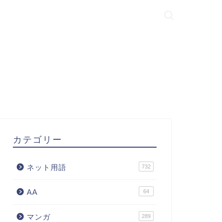
カテゴリー
ネット用語
732
AA
64
マンガ
289