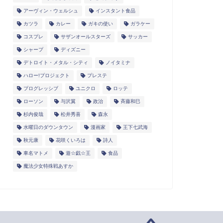
アーヴィン・ウェルシュ
インスタント食品
カツラ
カレー
ガキの使い
ガラケー
コスプレ
サザンオールスターズ
サッカー
シャープ
ディズニー
デトロイト・メタル・シティ
ノイタミナ
ハロー!プロジェクト
プレステ
プログレッシブ
ユニクロ
ロッテ
ローソン
与沢翼
政治
斉藤和巳
杉内俊哉
松井秀喜
森永
水曜日のダウンタウン
漫画家
王下七武海
秋元康
花咲くいろは
詩人
車名マトメ
遊☆戯☆王
食品
魔法少女特殊戦あすか