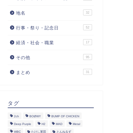
地名
32
行事・祭り・記念日
52
経済・社会・職業
17
その他
95
まとめ
31
タグ
2ch
BOØWY
BUMP OF CHICKEN
Deep Purple
H2
MAD
Metal
WBC
たけし軍団
とんねるず