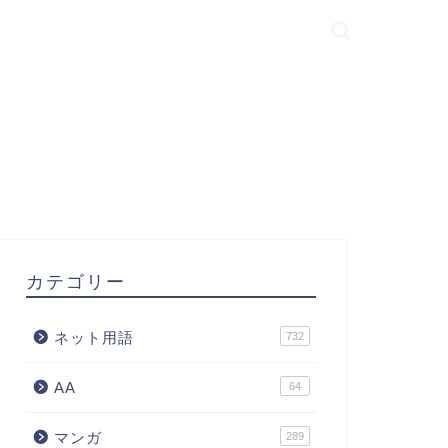
カテゴリー
ネット用語
732
AA
64
マンガ
289