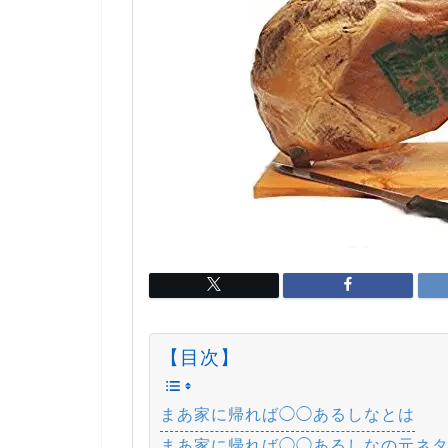
【目次】
まあ家に帰れば◯◯あるしなとは
まあ家に帰れば◯◯あるしなの元ネ