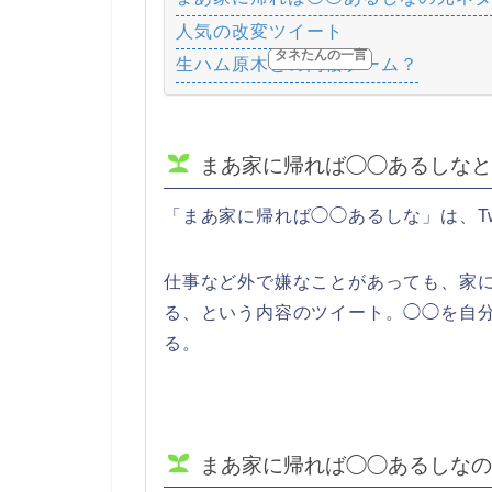
人気の改変ツイート
タネたんの一言
生ハム原木との同棲ブーム？
まあ家に帰れば◯◯あるしなと
「まあ家に帰れば◯◯あるしな」は、Tw
仕事など外で嫌なことがあっても、家
る、という内容のツイート。◯◯を自
る。
まあ家に帰れば◯◯あるしなの