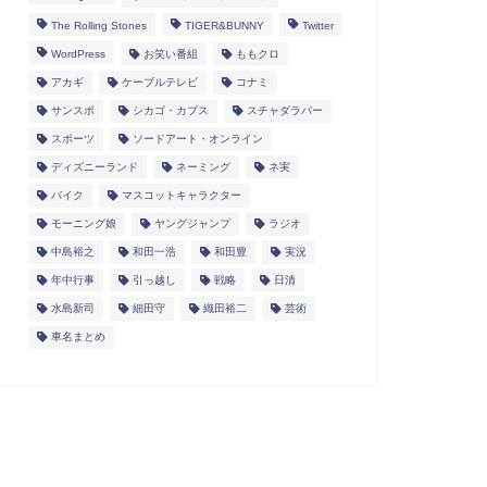
The Rolling Stones
TIGER&BUNNY
Twitter
WordPress
お笑い番組
ももクロ
アカギ
ケーブルテレビ
コナミ
サンスポ
シカゴ・カブス
スチャダラパー
スポーツ
ソードアート・オンライン
ディズニーランド
ネーミング
ネ実
バイク
マスコットキャラクター
モーニング娘
ヤングジャンプ
ラジオ
中島裕之
和田一浩
和田豊
実況
年中行事
引っ越し
戦略
日清
水島新司
細田守
織田裕二
芸術
車名まとめ