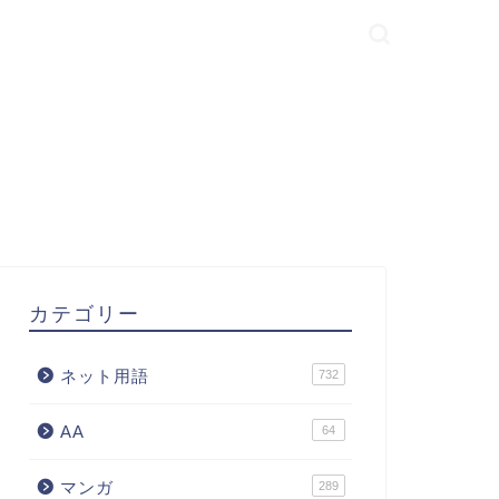
カテゴリー
ネット用語
732
AA
64
マンガ
289