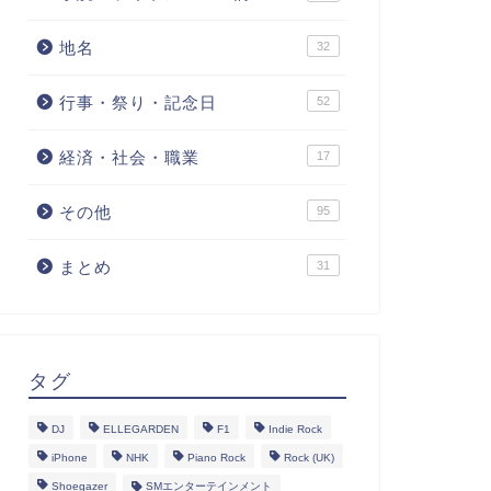
地名
32
行事・祭り・記念日
52
経済・社会・職業
17
その他
95
まとめ
31
タグ
DJ
ELLEGARDEN
F1
Indie Rock
iPhone
NHK
Piano Rock
Rock (UK)
Shoegazer
SMエンターテインメント