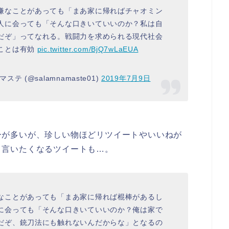
嫌なことがあっても「まあ家に帰ればチャオミン
人に会っても「そんな口きいていいのか？私は自
だぞ」ってなれる。戦闘力を求められる現代社会
ことは有効
pic.twitter.com/BjQ7wLaEUA
 (@salamnamaste01)
2019年7月9日
ーが多いが、珍しい物ほどリツイートやいいねが
と言いたくなるツイートも…。
なことがあっても「まあ家に帰れば棍棒があるし
に会っても「そんな口きいていいのか？俺は家で
だぞ、銃刀法にも触れないんだからな」となるの