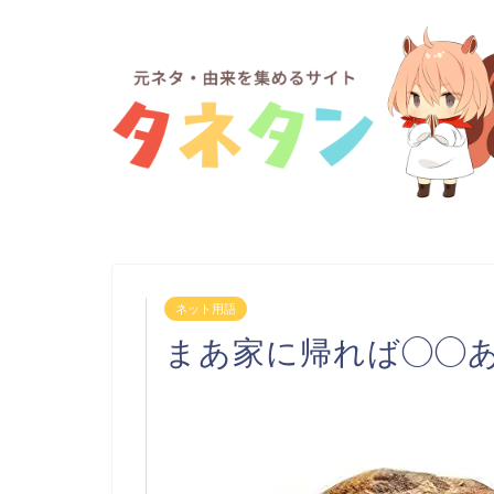
ネット用語
まあ家に帰れば◯◯