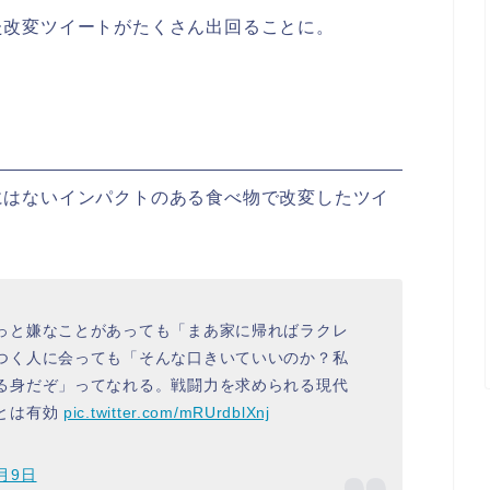
た改変ツイートがたくさん出回ることに。
にはないインパクトのある食べ物で改変したツイ
っと嫌なことがあっても「まあ家に帰ればラクレ
つく人に会っても「そんな口きいていいのか？私
る身だぞ」ってなれる。戦闘力を求められる現代
とは有効
pic.twitter.com/mRUrdblXnj
7月9日