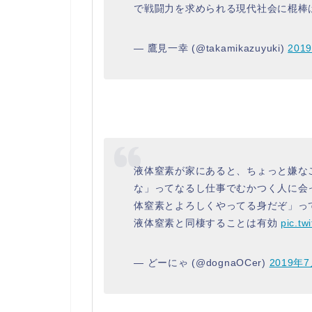
で戦闘力を求められる現代社会に棍棒
— 鷹見一幸 (@takamikazuyuki)
201
液体窒素が家にあると、ちょっと嫌な
な」ってなるし仕事でむかつく人に会
体窒素とよろしくやってる身だぞ」っ
液体窒素と同棲することは有効
pic.t
— どーにゃ (@dognaOCer)
2019年