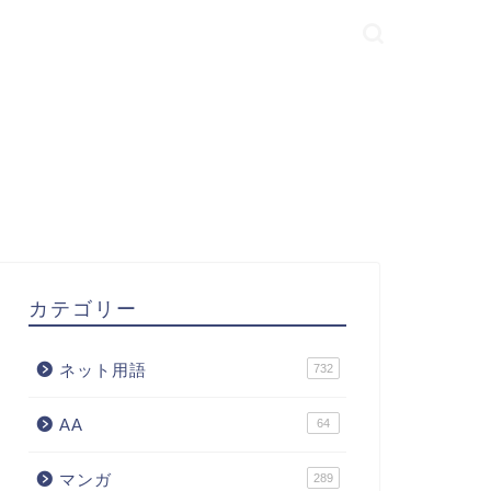
カテゴリー
ネット用語
732
AA
64
マンガ
289