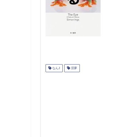
なんJ
淫夢