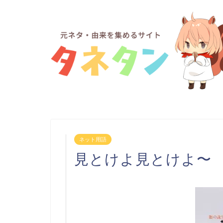
ネット用語
見とけよ見とけよ〜