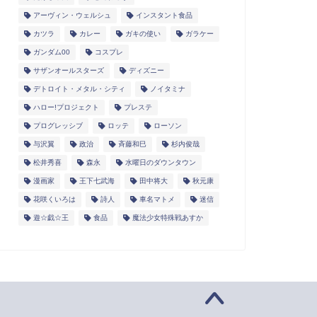
アーヴィン・ウェルシュ
インスタント食品
カツラ
カレー
ガキの使い
ガラケー
ガンダム00
コスプレ
サザンオールスターズ
ディズニー
デトロイト・メタル・シティ
ノイタミナ
ハロー!プロジェクト
プレステ
プログレッシブ
ロッテ
ローソン
与沢翼
政治
斉藤和巳
杉内俊哉
松井秀喜
森永
水曜日のダウンタウン
漫画家
王下七武海
田中将大
秋元康
花咲くいろは
詩人
車名マトメ
迷信
遊☆戯☆王
食品
魔法少女特殊戦あすか