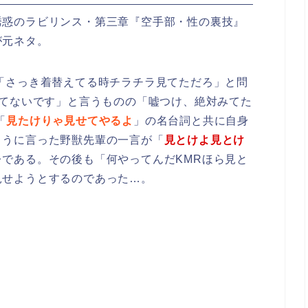
誘惑のラビリンス・第三章『空手部・性の裏技』
が元ネタ。
「さっき着替えてる時チラチラ見てただろ」と問
見てないです」と言うものの「嘘つけ、絶対みてた
「
見たけりゃ見せてやるよ
」の名台詞と共に自身
ように言った野獣先輩の一言が「
見とけよ見とけ
である。その後も「何やってんだKMRほら見と
見せようとするのであった…。