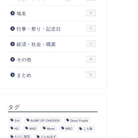
地名
32
行事・祭り・記念日
52
経済・社会・職業
17
その他
95
まとめ
31
タグ
2ch
BUMP OF CHICKEN
Deep Purple
H2
MAD
Metal
WBC
こち亀
たけし軍団
とんねるず