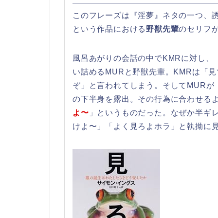
このフレーズは『淫夢』ネタの一つ、
という作品における
野獣先輩
のセリフ
風呂あがりの会話の中でKMRに対し、
い詰めるMURと野獣先輩。KMRは「
ぞ」と言われてしまう。そしてMURが
の下半身を露出。その行為に合わせる
よ〜
」というものだった。なぜか半ギレ
けよ〜」「よく見ろよホラ」と執拗に