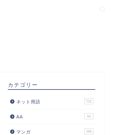
カテゴリー
ネット用語
732
AA
64
マンガ
289