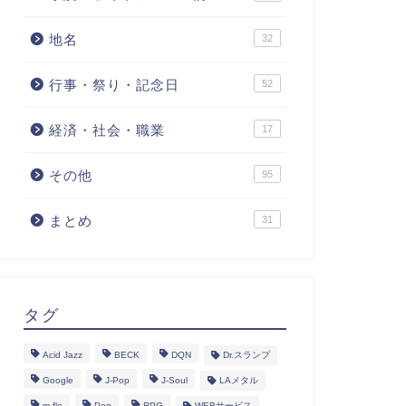
地名
32
行事・祭り・記念日
52
経済・社会・職業
17
その他
95
まとめ
31
タグ
Acid Jazz
BECK
DQN
Dr.スランプ
Google
J-Pop
J-Soul
LAメタル
m-flo
Pop
RPG
WEBサービス