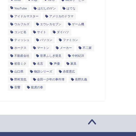
YouTube
はだしのゲン
はてな
アイドルマスター
アメリカのドラマ
ウルフルズ
エウレカセブン
ゲーム機
コンピ名
サイト
ダイハツ
ティッシュ
パソコン
ファミコン
ホークス
マートン
メーカー
不二家
不動産会社
世界ふしぎ発見
中村紀洋
初音ミク
名言
声優
家具
山口県
物語シリーズ
赤星憲広
野村克也
金田一少年の事件簿
長野久義
音響
龍虎の拳