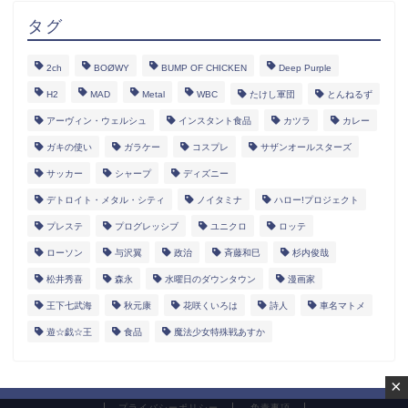
タグ
2ch
BOØWY
BUMP OF CHICKEN
Deep Purple
H2
MAD
Metal
WBC
たけし軍団
とんねるず
アーヴィン・ウェルシュ
インスタント食品
カツラ
カレー
ガキの使い
ガラケー
コスプレ
サザンオールスターズ
サッカー
シャープ
ディズニー
デトロイト・メタル・シティ
ノイタミナ
ハロー!プロジェクト
プレステ
プログレッシブ
ユニクロ
ロッテ
ローソン
与沢翼
政治
斉藤和巳
杉内俊哉
松井秀喜
森永
水曜日のダウンタウン
漫画家
王下七武海
秋元康
花咲くいろは
詩人
車名マトメ
遊☆戯☆王
食品
魔法少女特殊戦あすか
×
プライバシーポリシー
免責事項