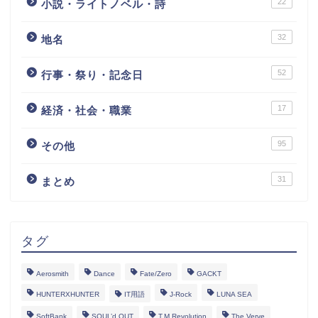
22
小説・ライトノベル・詩
32
地名
52
行事・祭り・記念日
17
経済・社会・職業
95
その他
31
まとめ
タグ
Aerosmith
Dance
Fate/Zero
GACKT
HUNTERXHUNTER
IT用語
J-Rock
LUNA SEA
SoftBank
SOUL’d OUT
T.M.Revolution
The Verve