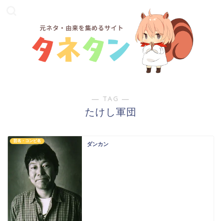
― TAG ―
たけし軍団
芸名・コンビ名
ダンカン