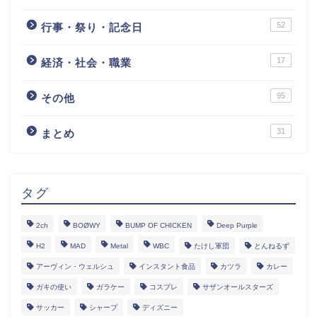
52
行事・祭り・記念日
17
経済・社会・職業
95
その他
31
まとめ
タグ
2ch
BOØWY
BUMP OF CHICKEN
Deep Purple
H2
MAD
Metal
WBC
たけし軍団
とんねるず
アーヴィン・ウェルシュ
インスタント食品
カツラ
カレー
ガキの使い
ガラケー
コスプレ
サザンオールスターズ
サッカー
シャープ
ディズニー