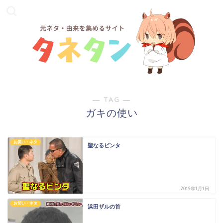
― TAG ―
ガキの使い
お笑い・ネタ
聖なるビンタ
2019年1月1日
お笑い・ネタ
浜田ザルの首