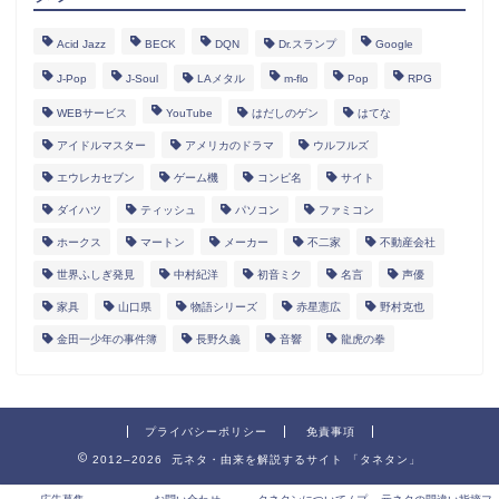
Acid Jazz
BECK
DQN
Dr.スランプ
Google
J-Pop
J-Soul
LAメタル
m-flo
Pop
RPG
WEBサービス
YouTube
はだしのゲン
はてな
アイドルマスター
アメリカのドラマ
ウルフルズ
エウレカセブン
ゲーム機
コンピ名
サイト
ダイハツ
ティッシュ
パソコン
ファミコン
ホークス
マートン
メーカー
不二家
不動産会社
世界ふしぎ発見
中村紀洋
初音ミク
名言
声優
家具
山口県
物語シリーズ
赤星憲広
野村克也
金田一少年の事件簿
長野久義
音響
龍虎の拳
プライバシーポリシー
免責事項
2012–2026 元ネタ・由来を解説するサイト 「タネタン」