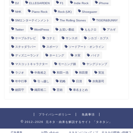
DJ
ELLEGARDEN
F1
Indie Rock
iPhone
NHK
Piano Rock
Rock (UK)
Shoegazer
SMエンターテインメント
The Rolling Stones
TIGER&BUNNY
Twitter
WordPress
お笑い番組
ももクロ
アカギ
ケーブルテレビ
コナミ
サンスポ
シカゴ・カブス
スチャダラパー
スポーツ
ソードアート・オンライン
ディズニーランド
ネーミング
ネ実
バイク
マスコットキャラクター
モーニング娘
ヤングジャンプ
ラジオ
中島裕之
和田一浩
和田豊
実況
年中行事
引っ越し
戦略
日清
水島新司
細田守
織田裕二
芸術
車名まとめ
プライバシーポリシー
免責事項
2012–2026 元ネタ・由来を解説するサイト 「タネタン」
広告募集
お問い合わせ
タネタンについて / プ
元ネタの間違い指摘フ