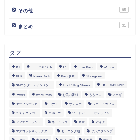
95
その他
31
まとめ
タグ
DJ
ELLEGARDEN
F1
Indie Rock
iPhone
NHK
Piano Rock
Rock (UK)
Shoegazer
SMエンターテインメント
The Rolling Stones
TIGER&BUNNY
Twitter
WordPress
お笑い番組
ももクロ
アカギ
ケーブルテレビ
コナミ
サンスポ
シカゴ・カブス
スチャダラパー
スポーツ
ソードアート・オンライン
ディズニーランド
ネーミング
ネ実
バイク
マスコットキャラクター
モーニング娘
ヤングジャンプ