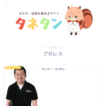
― TAG ―
プロレス
芸名・コンビ名
ケンドー・コバヤシ