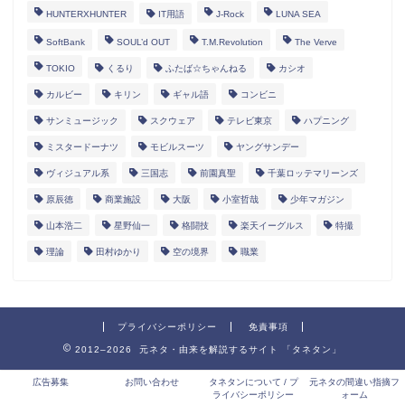
HUNTERXHUNTER
IT用語
J-Rock
LUNA SEA
SoftBank
SOUL’d OUT
T.M.Revolution
The Verve
TOKIO
くるり
ふたば☆ちゃんねる
カシオ
カルビー
キリン
ギャル語
コンビニ
サンミュージック
スクウェア
テレビ東京
ハプニング
ミスタードーナツ
モビルスーツ
ヤングサンデー
ヴィジュアル系
三国志
前園真聖
千葉ロッテマリーンズ
原辰徳
商業施設
大阪
小室哲哉
少年マガジン
山本浩二
星野仙一
格闘技
楽天イーグルス
特撮
理論
田村ゆかり
空の境界
職業
プライバシーポリシー
免責事項
2012–2026 元ネタ・由来を解説するサイト 「タネタン」
広告募集
お問い合わせ
タネタンについて / プ
元ネタの間違い指摘フ
ライバシーポリシー
ォーム