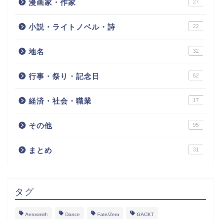
漫画家・作家
27
小説・ライトノベル・詩
22
地名
32
行事・祭り・記念日
52
経済・社会・職業
17
その他
95
まとめ
31
タグ
Aerosmith
Dance
Fate/Zero
GACKT