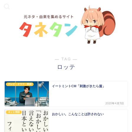
― TAG ―
ロッテ
テレビ・ドラマ・映画
イートミントCM「刺激がきたら篇」
2020年4月3日
ネット用語
おかしい。こんなことは許されない