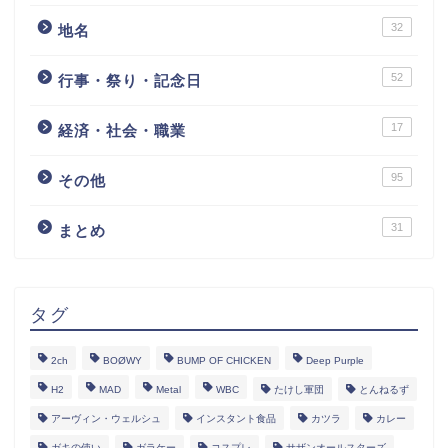
32
地名
52
行事・祭り・記念日
17
経済・社会・職業
95
その他
31
まとめ
タグ
2ch
BOØWY
BUMP OF CHICKEN
Deep Purple
H2
MAD
Metal
WBC
たけし軍団
とんねるず
アーヴィン・ウェルシュ
インスタント食品
カツラ
カレー
ガキの使い
ガラケー
コスプレ
サザンオールスターズ