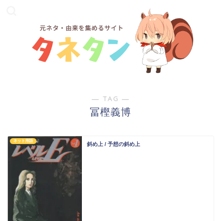
― TAG ―
冨樫義博
ネット用語
斜め上 / 予想の斜め上