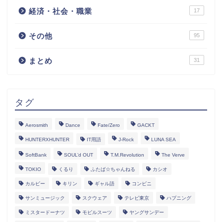
経済・社会・職業
17
その他
95
まとめ
31
タグ
Aerosmith
Dance
Fate/Zero
GACKT
HUNTERXHUNTER
IT用語
J-Rock
LUNA SEA
SoftBank
SOUL’d OUT
T.M.Revolution
The Verve
TOKIO
くるり
ふたば☆ちゃんねる
カシオ
カルビー
キリン
ギャル語
コンビニ
サンミュージック
スクウェア
テレビ東京
ハプニング
ミスタードーナツ
モビルスーツ
ヤングサンデー