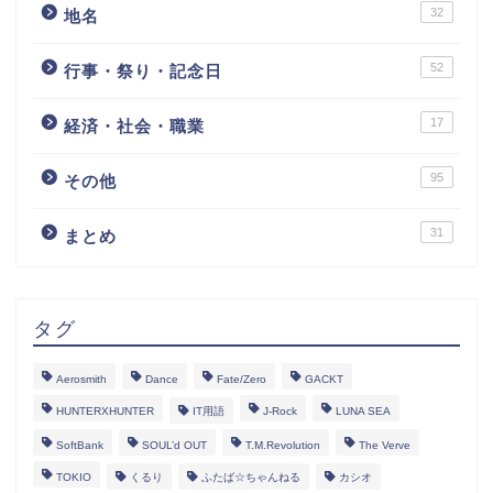
32
地名
52
行事・祭り・記念日
17
経済・社会・職業
95
その他
31
まとめ
タグ
Aerosmith
Dance
Fate/Zero
GACKT
HUNTERXHUNTER
IT用語
J-Rock
LUNA SEA
SoftBank
SOUL’d OUT
T.M.Revolution
The Verve
TOKIO
くるり
ふたば☆ちゃんねる
カシオ