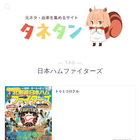
― TAG ―
日本ハムファイターズ
スポーツ
トゥミコロクル