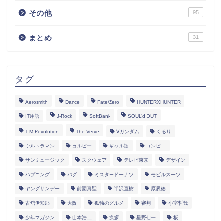
その他
95
まとめ
31
タグ
Aerosmith
Dance
Fate/Zero
HUNTERXHUNTER
IT用語
J-Rock
SoftBank
SOUL’d OUT
T.M.Revolution
The Verve
∀ガンダム
くるり
ウルトラマン
カルビー
ギャル語
コンビニ
サンミュージック
スクウェア
テレビ東京
デザイン
ハプニング
バグ
ミスタードーナツ
モビルスーツ
ヤングサンデー
前園真聖
半沢直樹
原辰徳
古舘伊知郎
大阪
孤独のグルメ
審判
小室哲哉
少年マガジン
山本浩二
挨拶
星野仙一
板