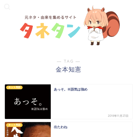
― TAG ―
金本知憲
ネット用語
あっそ。※語気は強め
2018年11月23日
ネット用語
出たわね