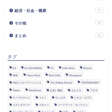
経済・社会・職業
17
その他
95
まとめ
31
タグ
DJ
ELLEGARDEN
F1
Indie Rock
iPhone
NHK
Piano Rock
Rock (UK)
Shoegazer
SMエンターテインメント
The Rolling Stones
TIGER&BUNNY
Twitter
WordPress
お笑い番組
ももクロ
アカギ
ケーブルテレビ
コナミ
サンスポ
シカゴ・カブス
スチャダラパー
スポーツ
ソードアート・オンライン