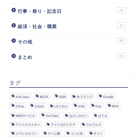
52
行事・祭り・記念日
17
経済・社会・職業
95
その他
31
まとめ
タグ
Acid Jazz
BECK
DQN
Dr.スランプ
Google
J-Pop
J-Soul
LAメタル
m-flo
Pop
RPG
WEBサービス
YouTube
はだしのゲン
はてな
アイドルマスター
アメリカのドラマ
ウルフルズ
エウレカセブン
ゲーム機
コンピ名
サイト