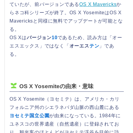
ていたが、前バージョンである
OS X Mavericks
か
らネコ科シリーズが終了。OS X YosemiteはOS X
Mavericksと同様に無料でアップデートが可能とな
る。
OS Xは
バージョン
10
であるため、読み方は「オー
エスエックス」ではなく「
オーエス
テン
」であ
る。
OS X Yosemiteの由来・意味
OS X Yosemite（ヨセミテ）は、アメリカ・カリ
フォルニア州のシエラネバダ山脈の西山麓にある
ヨセミテ国立公園
が由来になっている。1984年に
ユネスコの世界遺産（自然遺産）に登録されてお
り、観光客のほとんどがヨセミテ渓谷を目的に訪