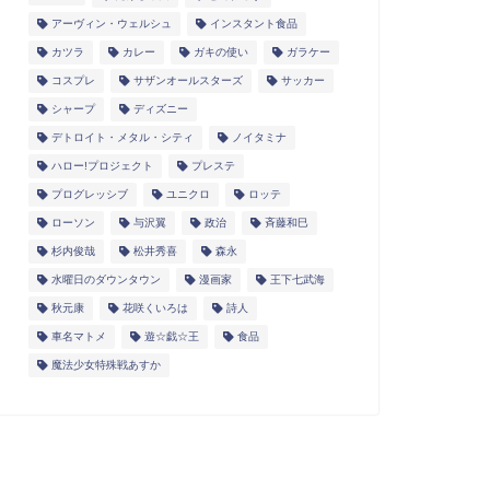
アーヴィン・ウェルシュ
インスタント食品
カツラ
カレー
ガキの使い
ガラケー
コスプレ
サザンオールスターズ
サッカー
シャープ
ディズニー
デトロイト・メタル・シティ
ノイタミナ
ハロー!プロジェクト
プレステ
プログレッシブ
ユニクロ
ロッテ
ローソン
与沢翼
政治
斉藤和巳
杉内俊哉
松井秀喜
森永
水曜日のダウンタウン
漫画家
王下七武海
秋元康
花咲くいろは
詩人
車名マトメ
遊☆戯☆王
食品
魔法少女特殊戦あすか