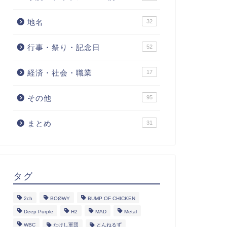
地名
32
行事・祭り・記念日
52
経済・社会・職業
17
その他
95
まとめ
31
タグ
2ch
BOØWY
BUMP OF CHICKEN
Deep Purple
H2
MAD
Metal
WBC
たけし軍団
とんねるず