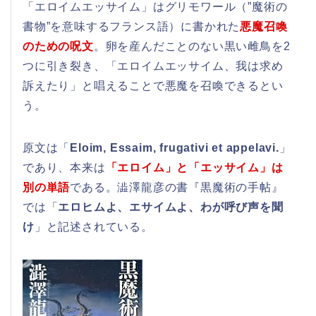
「エロイムエッサイム」はグリモワール（”魔術の
書物”を意味するフランス語）に書かれた
悪魔召喚
のための呪文
。卵を産んだことのない黒い雌鳥を2
つに引き裂き、「エロイムエッサイム、我は求め
訴えたり」と唱えることで悪魔を召喚できるとい
う。
原文は「
Eloim, Essaim, frugativi et appelavi.
」
であり、本来は
「エロイム」と「エッサイム」は
別の単語
である。澁澤龍彦の書『黒魔術の手帖』
では「
エロヒムよ、エサイムよ、わが呼び声を聞
け
」と記述されている。