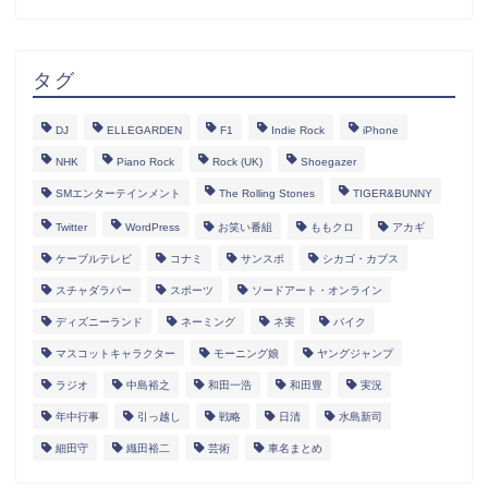
タグ
DJ
ELLEGARDEN
F1
Indie Rock
iPhone
NHK
Piano Rock
Rock (UK)
Shoegazer
SMエンターテインメント
The Rolling Stones
TIGER&BUNNY
Twitter
WordPress
お笑い番組
ももクロ
アカギ
ケーブルテレビ
コナミ
サンスポ
シカゴ・カブス
スチャダラパー
スポーツ
ソードアート・オンライン
ディズニーランド
ネーミング
ネ実
バイク
マスコットキャラクター
モーニング娘
ヤングジャンプ
ラジオ
中島裕之
和田一浩
和田豊
実況
年中行事
引っ越し
戦略
日清
水島新司
細田守
織田裕二
芸術
車名まとめ