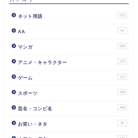
732
ネット用語
64
AA
289
マンガ
270
アニメ・キャラクター
113
ゲーム
208
スポーツ
348
芸名・コンビ名
50
お笑い・ネタ