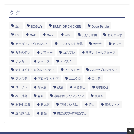
タグ
2ch
BOØWY
BUMP OF CHICKEN
Deep Purple
H2
MAD
Metal
WBC
たけし軍団
とんねるず
アーヴィン・ウェルシュ
インスタント食品
カツラ
カレー
ガキの使い
ガラケー
コスプレ
サザンオールスターズ
サッカー
シャープ
ディズニー
デトロイト・メタル・シティ
ノイタミナ
ハロー!プロジェクト
プレステ
プログレッシブ
ユニクロ
ロッテ
ローソン
与沢翼
政治
斉藤和巳
杉内俊哉
松井秀喜
森永
水曜日のダウンタウン
漫画家
王下七武海
秋元康
花咲くいろは
詩人
車名マトメ
遊☆戯☆王
食品
魔法少女特殊戦あすか
×